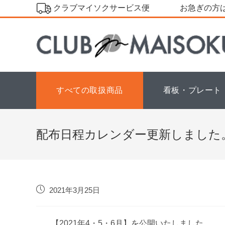
コ
クラブマイソクサービス便
お急ぎの方は
ン
テ
ン
ツ
へ
ス
すべての取扱商品
看板・プレート
キ
ッ
プ
配布日程カレンダー更新しました
投
2021年3月25日
稿
公
開
【2021年4・5・6月】を公開いたしました。