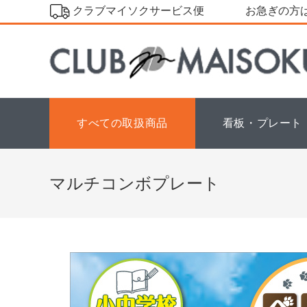
コ
クラブマイソクサービス便
お急ぎの方は
ン
テ
ン
ツ
へ
ス
すべての取扱商品
看板・プレート
キ
ッ
プ
マルチコンボプレート