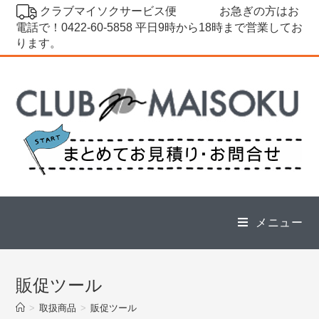
コ
クラブマイソクサービス便
お急ぎの方はお
ン
電話で！0422-60-5858 平日9時から18時まで営業してお
ります。
テ
ン
ツ
へ
ス
キ
ッ
プ
メニュー
販促ツール
>
取扱商品
>
販促ツール