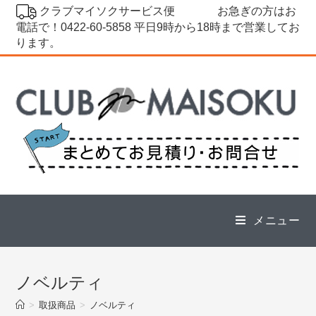
コ
クラブマイソクサービス便
お急ぎの方はお
ン
電話で！0422-60-5858 平日9時から18時まで営業してお
ります。
テ
ン
ツ
へ
ス
キ
ッ
プ
メニュー
ノベルティ
>
取扱商品
>
ノベルティ